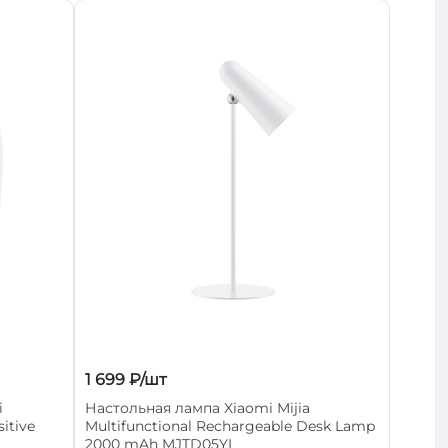
×
×
×
×
×
×
×
×
×
×
1 699 ₽/шт
×
×
×
i
Настольная лампа Xiaomi Mijia
×
sitive
Multifunctional Rechargeable Desk Lamp
2000 mAh MJTD05YL