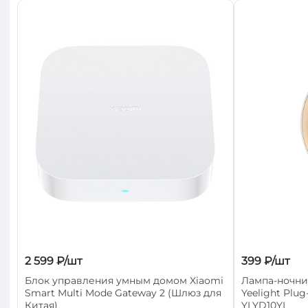
С
С
Р
Н
2 599 ₽/шт
399 ₽/шт
З
Блок управления умным домом Xiaomi
Лампа-ночник
К
Smart Multi Mode Gateway 2 (Шлюз для
Yeelight Plug
П
Китая)
YLYD10YL