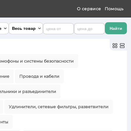
О сервисе
Помощь
омофоны и системы безопасности
×
ение
Провода и кабели
ильники и разъединители
×
Удлинители, сетевые фильтры, разветвители
а закупа
Цена
розница
енты