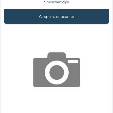
ShenzhenRiye
Открыть описание