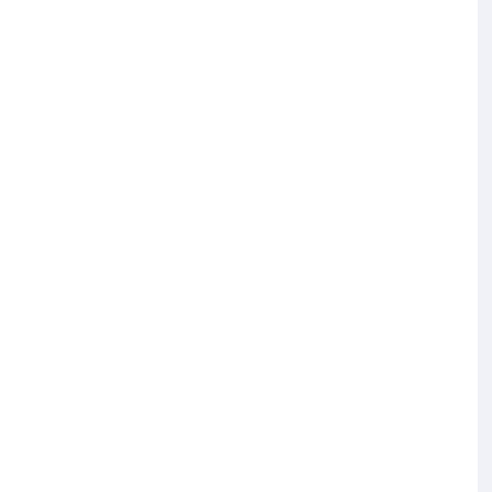
×
×
×
×
×