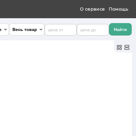
О сервисе
Помощь
×
×
а закупа
Цена
розница
×
×
×