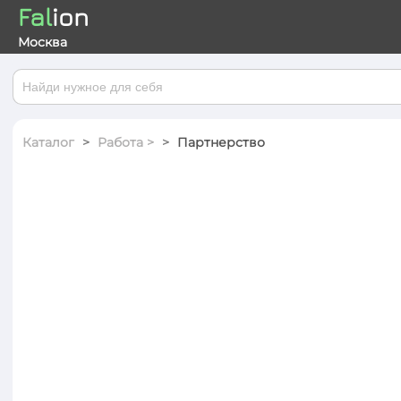
Fal
ion
Москва
Каталог
Работа >
Партнерство
Каталог
С
С