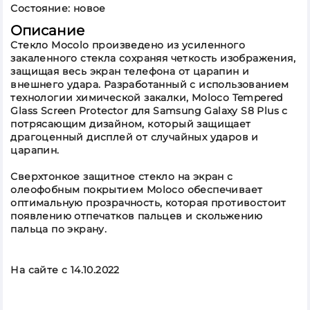
Состояние: новое
Рязанская обл
Смоленская
Описание
обл
Cтекло Mocolo произведено из усиленного
Тамбовская
закаленного стекла сохраняя четкость изображения,
обл
защищая весь экран телефона от царапин и
Тверская обл
внешнего удара. Разработанный с использованием
технологии химической закалки, Moloco Tempered
Тульская обл
Glass Screen Protector для Samsung Galaxy S8 Plus с
Ярославская
потрясающим дизайном, который защищает
обл
драгоценный дисплей от случайных ударов и
царапин.
Сверхтонкое защитное стекло на экран с
олеофобным покрытием Moloco обеспечивает
оптимальную прозрачность, которая противостоит
появлению отпечатков пальцев и скольжению
пальца по экрану.
На сайте c 14.10.2022