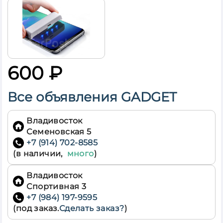
Дальневосточный
Белгородская
Москва
обл
Приволжский
Брянская обл
Северо-Западный
Владимирская
Северо-
обл
Кавказский
600 ₽
Воронежская
Сибирский
обл
Уральский
Ивановская
Все объявления
GADGET
Центральный
обл
Южный
Калужская
обл
Владивосток
Костромская
Семеновская 5
обл
+7 (914) 702-8585
Курская обл
(в наличии,
много
)
Липецкая обл
Владивосток
Москва г
Спортивная 3
Московская
+7 (984) 197-9595
обл
(под заказ.
Сделать заказ?
)
Орловская
обл