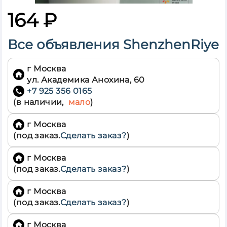
Дальневосточный
Белгородская
Москва
164 ₽
обл
Приволжский
Брянская обл
Северо-Западный
Все объявления
ShenzhenRiye
Владимирская
Северо-
обл
Кавказский
Воронежская
Сибирский
г Москва
обл
Уральский
ул. Академика Анохина, 60
Ивановская
Центральный
+7 925 356 0165
обл
(в наличии,
мало
)
Южный
Калужская
обл
г Москва
Костромская
обл
(под заказ.
Сделать заказ?
)
Курская обл
Липецкая обл
г Москва
(под заказ.
Сделать заказ?
)
Москва г
Московская
г Москва
обл
(под заказ.
Сделать заказ?
)
Орловская
обл
г Москва
Рязанская обл