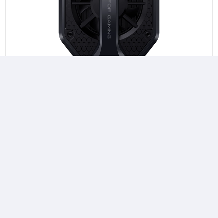
Кулер Xiaomi для смартфона 30W с зажимом
1 799 ₽/шт
GADGET
Открыть описание