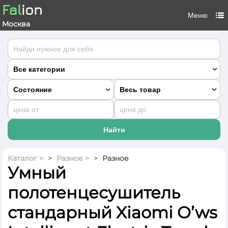
Fal
ion
Меню
Москва
Каталог
>
Разное >
Разное
Умный
полотенцесушитель
стандарный Xiaomi O’ws